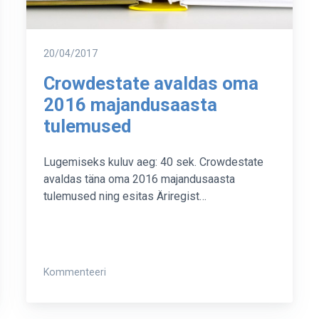
Postitatud
20/04/2017
Crowdestate avaldas oma
2016 majandusaasta
tulemused
Lugemiseks kuluv aeg: 40 sek. Crowdestate
avaldas täna oma 2016 majandusaasta
tulemused ning esitas Äriregist…
on
Kommenteeri
Crowdestate
avaldas
oma