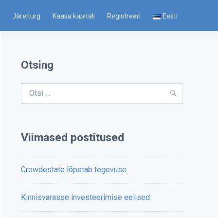
i
Järelturg
Kaasa kapitali
Registreeri
Eesti
Otsing
Otsi:
Otsi
Viimased postitused
Crowdestate lõpetab tegevuse
Kinnisvarasse investeerimise eelised