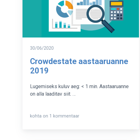
Postitatud
30/06/2020
Crowdestate aastaaruanne
2019
Lugemiseks kuluv aeg: < 1 min. Aastaaruanne
on alla laaditav siit. …
Crowdestate
kohta on 1 kommentaar
aastaaruanne
2019