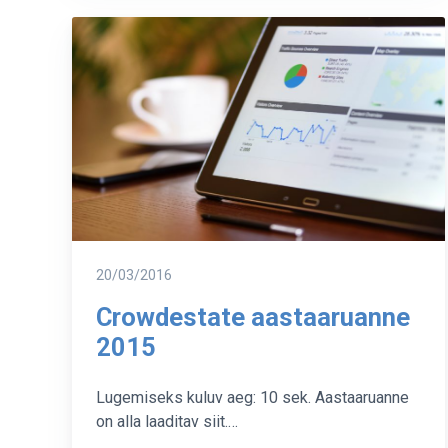
–
statistika,
uuendused
ja
investeerimisvõimalused
Postitatud
20/03/2016
Crowdestate aastaaruanne
2015
Lugemiseks kuluv aeg: 10 sek. Aastaaruanne
on alla laaditav siit.…