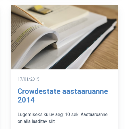
2016
majandusaasta
tulemused
Postitatud
17/01/2015
Crowdestate aastaaruanne
2014
Lugemiseks kuluv aeg: 10 sek. Aastaaruanne
on alla laaditav siit.…