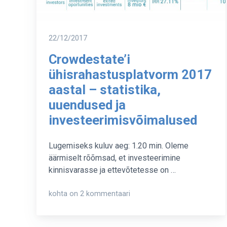
Postitatud
22/12/2017
Crowdestate’i
ühisrahastusplatvorm 2017
aastal – statistika,
uuendused ja
investeerimisvõimalused
Lugemiseks kuluv aeg: 1.20 min. Oleme
äärmiselt rõõmsad, et investeerimine
kinnisvarasse ja ettevõtetesse on …
Crowdestate’i
kohta on 2 kommentaari
ühisrahastusplatvorm
2017
aastal