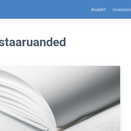
Avaleht
Investeer
staaruanded