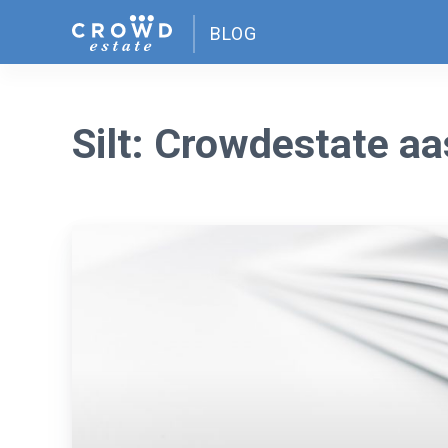
Skip
BLOG
to
content
Silt:
Crowdestate aa