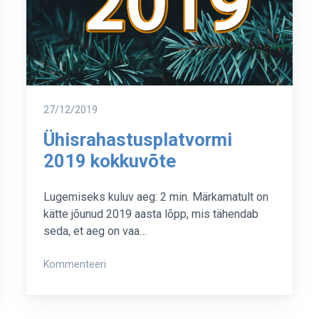
Postitatud
27/12/2019
Ühisrahastusplatvormi
2019 kokkuvõte
Lugemiseks kuluv aeg: 2 min. Märkamatult on
kätte jõunud 2019 aasta lõpp, mis tähendab
seda, et aeg on vaa…
on
Kommenteeri
Ühisrahastusplatvormi
2019
kokkuvõte