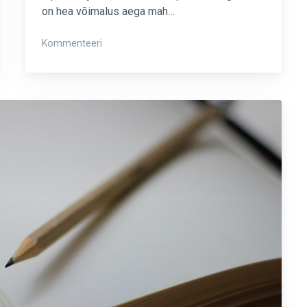
on hea võimalus aega mah…
on
Kommenteeri
Crowdestate
ühisrahastusplatvorm
–
2018
kokkuvõte