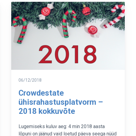
Postitatud
06/12/2018
Crowdestate
ühisrahastusplatvorm –
2018 kokkuvõte
Lugemiseks kuluv aeg: 4 min 2018 aasta
lõpuni on jäänud vaid loetud päeva seega nüüd