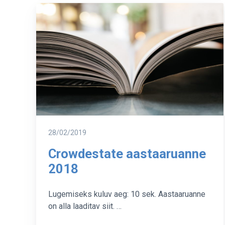
Postitatud
28/02/2019
Crowdestate aastaaruanne
2018
Lugemiseks kuluv aeg: 10 sek. Aastaaruanne
on alla laaditav siit. …