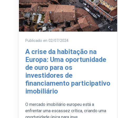
Publicado en
02/07/2024
A crise da habitação na
Europa: Uma oportunidade
de ouro para os
investidores de
financiamento participativo
imobiliário
O mercado imobiliário europeu está a
enfrentar uma escassez crítica, criando uma
oportunidade única para inve…