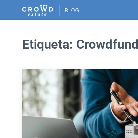
Skip
BLOG
to
content
Etiqueta:
Crowdfund