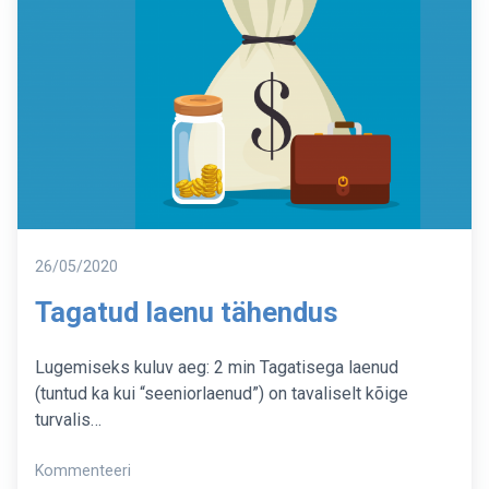
Postitatud
26/05/2020
Tagatud laenu tähendus
Lugemiseks kuluv aeg: 2 min Tagatisega laenud
(tuntud ka kui “seeniorlaenud”) on tavaliselt kõige
turvalis…
on
Kommenteeri