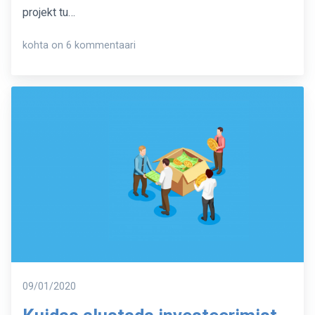
projekt tu…
Populaarsed
kohta on 6 kommentaari
investeerimisblogid
Postitatud
09/01/2020