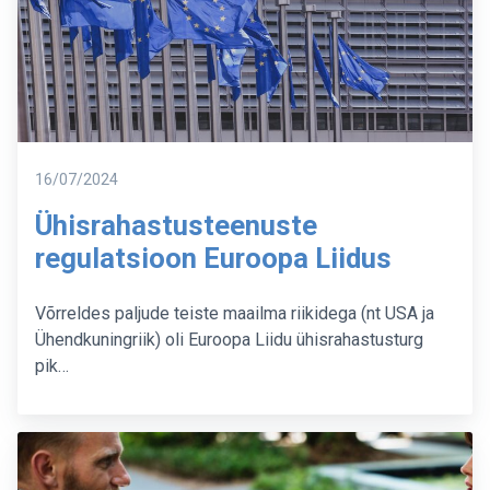
Postitatud
16/07/2024
Ühisrahastusteenuste
regulatsioon Euroopa Liidus
Võrreldes paljude teiste maailma riikidega (nt USA ja
Ühendkuningriik) oli Euroopa Liidu ühisrahastusturg
pik…