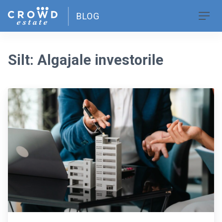
Skip
BLOG
to
Men
content
Silt:
Algajale investorile