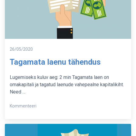
Postitatud
26/05/2020
Tagamata laenu tähendus
Lugemiseks kuluv aeg: 2 min Tagamata laen on
omakapitali ja tagatud laenude vahepealne kapitalikiht.
Need …
on
Kommenteeri
Tagamata
laenu
tähendus