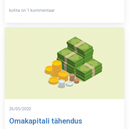
5
kohta on 1 kommentaar
parimat
finantsäppi
(2020)
Postitatud
26/05/2020
Omakapitali tähendus