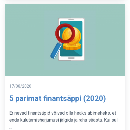
Postitatud
17/08/2020
5 parimat finantsäppi (2020)
Erinevad finantsäpid võivad olla heaks abimeheks, et
enda kulutamisharjumusi jälgida ja raha säästa. Kui sul
…