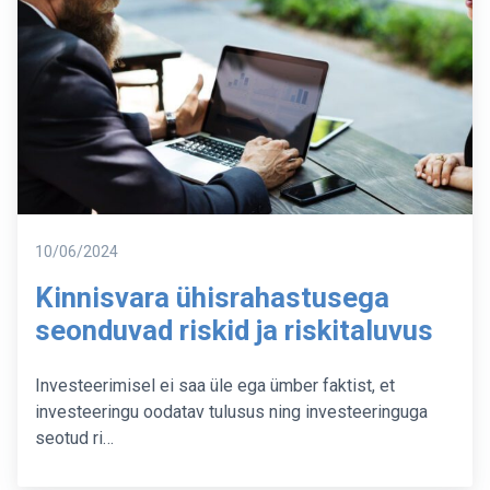
Postitatud
10/06/2024
Kinnisvara ühisrahastusega
seonduvad riskid ja riskitaluvus
Investeerimisel ei saa üle ega ümber faktist, et
investeeringu oodatav tulusus ning investeeringuga
seotud ri…