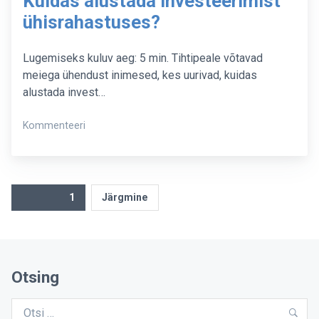
Kuidas alustada investeerimist
ühisrahastuses?
Lugemiseks kuluv aeg: 5 min. Tihtipeale võtavad
meiega ühendust inimesed, kes uurivad, kuidas
alustada invest…
on
Kommenteeri
Kuidas
alustada
investeerimist
ühisrahastuses?
Postituste
Lehekülg
1
Järgmine
leheküljendus
Otsing
Otsi:
Otsi