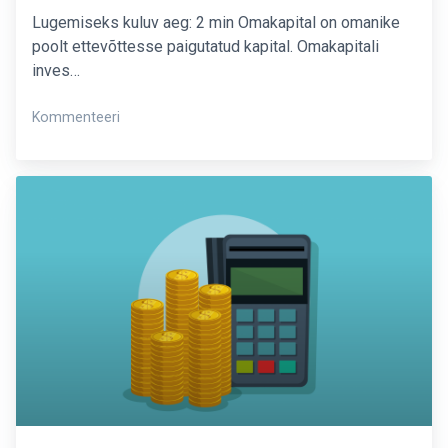
Lugemiseks kuluv aeg: 2 min Omakapital on omanike
poolt ettevõttesse paigutatud kapital. Omakapitali
inves…
on
Kommenteeri
Omakapitali
tähendus