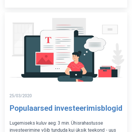
Tagatud
laenu
tähendus
Postitatud
25/03/2020
Populaarsed investeerimisblogid
Lugemiseks kuluv aeg: 3 min. Ühisrahastusse
investeerimine võib tunduda kui üksik teekond - uus