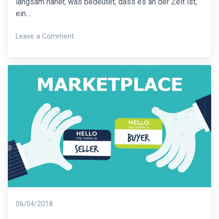
langsam näher, was bedeutet, dass es an der Zeit ist,
ein…
on
Leave a Comment
Die
Crowdestate
Crowdfunding-
Plattform
–
Zusammenfassung
des
Jahres
2019
Posted
06/04/2018
on