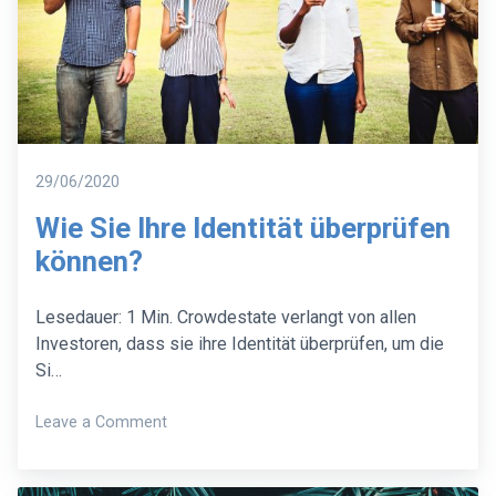
Posted
29/06/2020
on
Wie Sie Ihre Identität überprüfen
können?
Lesedauer: 1 Min. Crowdestate verlangt von allen
Investoren, dass sie ihre Identität überprüfen, um die
Si…
on
Leave a Comment
Wie
Sie
Ihre