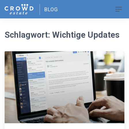
Skip
BLOG
to
Men
content
Schlagwort:
Wichtige Updates