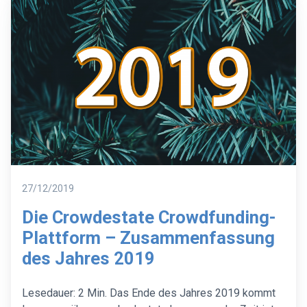
Identität
überprüfen
können?
Posted
27/12/2019
on
Die Crowdestate Crowdfunding-
Plattform – Zusammenfassung
des Jahres 2019
Lesedauer: 2 Min. Das Ende des Jahres 2019 kommt